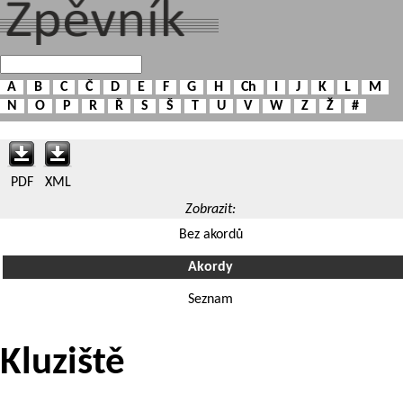
A
B
C
Č
D
E
F
G
H
Ch
I
J
K
L
M
N
O
P
R
Ř
S
Š
T
U
V
W
Z
Ž
#
PDF
XML
Zobrazit:
Bez akordů
Akordy
Seznam
Kluziště