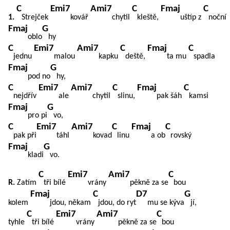
C
Emi7
Ami7
C
Fmaj
C
1.
Strejček
kovář
chytil
kleště,
uštíp z
noční
Fmaj
G
oblo
hy
C
Emi7
Ami7
C
Fmaj
C
jednu
malou
kapku
deště,
ta mu
spadla
Fmaj
G
pod no
hy,
C
Emi7
Ami7
C
Fmaj
C
nejdřív
ale
chytil
slinu,
pak šáh
kamsi
Fmaj
G
pro pi
vo,
C
Emi7
Ami7
C
Fmaj
C
pak při
táhl
kovad
linu
a ob
rovský
Fmaj
G
kladi
vo.
C
Emi7
Ami7
C
R.
Zatím
tři bílé
vrány
pěkně za se
bou
Fmaj
C
D7
G
kolem
jdou, někam
jdou, do ryt
mu se kýva
jí,
C
Emi7
Ami7
C
tyhle
tři bílé
vrány
pěkně za se
bou