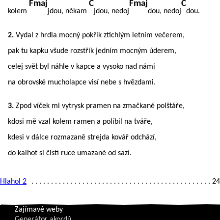
Fmaj
C
Fmaj
C
kolem
jdou, někam
jdou, nedoj
dou, nedoj
dou.
2.
Vydal z hrdla mocný pokřik ztichlým letním večerem,
pak tu kapku všude rozstřík jedním mocným úderem,
celej svět byl náhle v kapce a vysoko nad námi
na obrovské mucholapce visí nebe s hvězdami.
3.
Zpod víček mi vytrysk pramen na zmačkané polštáře,
kdosi mě vzal kolem ramen a políbil na tváře,
kdesi v dálce rozmazaně strejda kovář odchází,
do kalhot si čistí ruce umazané od sazí.
Hlahol 2
24
Zajímavé weby
Generátor akordů