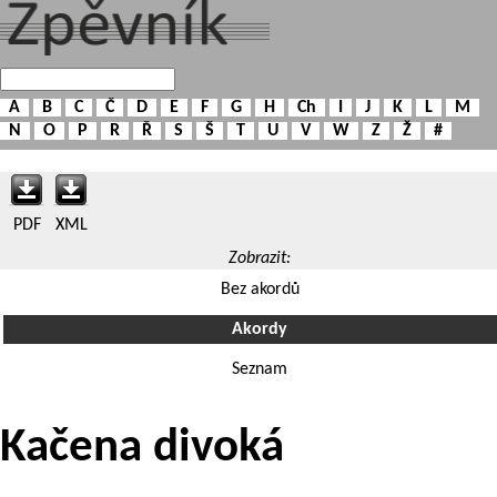
A
B
C
Č
D
E
F
G
H
Ch
I
J
K
L
M
N
O
P
R
Ř
S
Š
T
U
V
W
Z
Ž
#
PDF
XML
Zobrazit:
Bez akordů
Akordy
Seznam
Kačena divoká