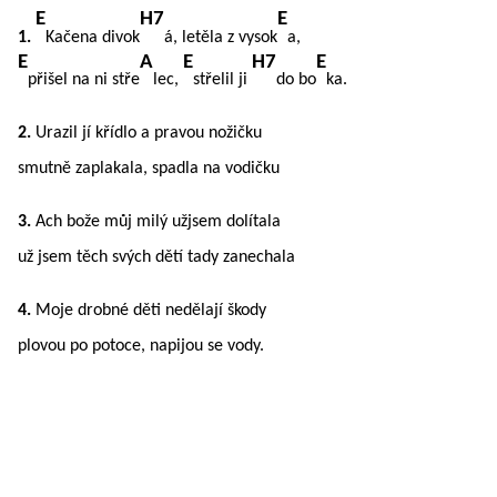
E
H7
E
1.
Kačena divok
á, letěla z vysok
a,
E
A
E
H7
E
přišel na ni stře
lec,
střelil ji
do bo
ka.
2.
Urazil jí křídlo a pravou nožičku
smutně zaplakala, spadla na vodičku
3.
Ach bože můj milý užjsem dolítala
už jsem těch svých dětí tady zanechala
4.
Moje drobné děti nedělají škody
plovou po potoce, napijou se vody.