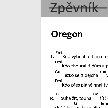
Oregon
Emi
1.
Kdo vyhnal tě tam na
Emi
Kdo zboural ti dům a 
Ami
Emi
Těžko se ti dejchá
Emi
Kdo přes pláně hnal tv
G
Emi
R.
Touha žít, touha
žít!
G
Emi
slyšíš jak
v dálce bije