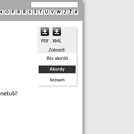
N
O
P
R
Ř
S
Š
T
U
V
W
Z
Ž
#
PDF
XML
Zobrazit:
Bez akordů
Akordy
Seznam
 netuší!